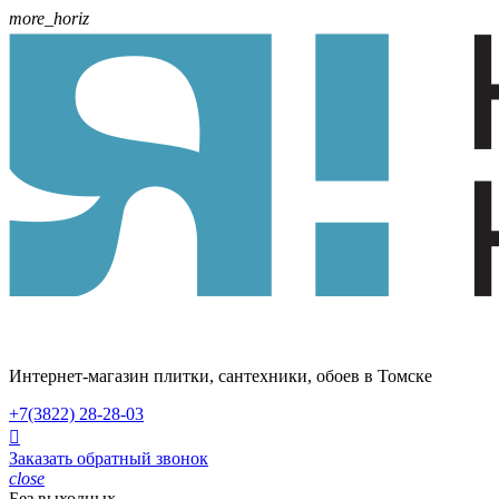
more_horiz
Интернет-магазин плитки, сантехники, обоев в Томске
+7(3822)
28-28-03

Заказать обратный звонок
close
Без выходных