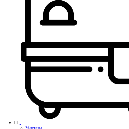


Унитазы