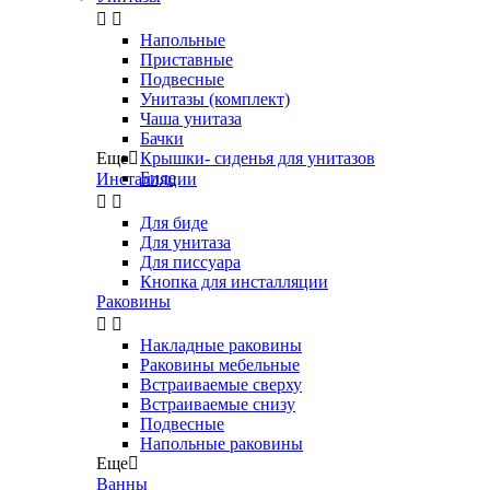


Напольные
Приставные
Подвесные
Унитазы (комплект)
Чаша унитаза
Бачки
Еще

Крышки- сиденья для унитазов
Биде
Инсталляции


Для биде
Для унитаза
Для писсуара
Кнопка для инсталляции
Раковины


Накладные раковины
Раковины мебельные
Встраиваемые сверху
Встраиваемые снизу
Подвесные
Напольные раковины
Еще

Ванны