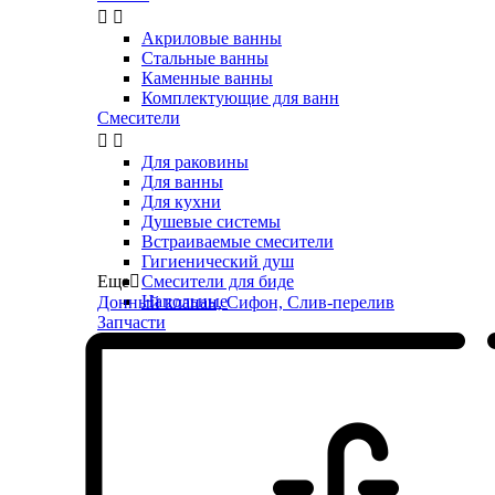


Акриловые ванны
Стальные ванны
Каменные ванны
Комплектующие для ванн
Смесители


Для раковины
Для ванны
Для кухни
Душевые системы
Встраиваемые смесители
Гигиенический душ
Еще

Смесители для биде
Напольные
Донный клапан, Сифон, Слив-перелив
Запчасти