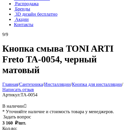
Распродажа
Бренды
3D дизайн бесплатно
Акции
Контакты
9/9
Кнопка смыва TONI ARTI
Freto TA-0054, черный
матовый
Главная
/
Сантехника
/
Инсталляции
/
Кнопка для инсталляции
/
Написать отзыв
Артикул:
TA-0054
В наличии

* Уточняйте наличие и стоимость товара у менеджеров.
Задать вопрос
3 160
₽/шт.
Кол-во: