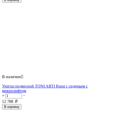
В наличии

Унитаз подвесной TONI ARTI Russi с сиденьем с
микролифтом
+
−
12 788
₽
В корзину