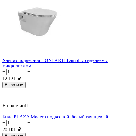
Унитаз подвесной TONI ARTI Lamoli с сиденьем с
микролифтом
+
−
12 121
₽
В корзину
В наличии

Биде PLAZA Modern подвесной, белый глянцевый
+
−
20 101
₽
В корзину