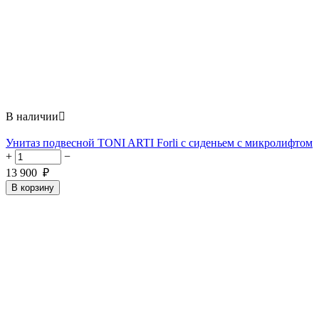
В наличии

Унитаз подвесной TONI ARTI Forli с сиденьем с микролифтом
+
−
13 900
₽
В корзину