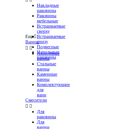
Накладные
раковины
Раковины
мебельные
Встраиваемые
сверху
Еще

Встраиваемые
снизу
Ванны
Подвесные


Напольные
Акриловые
раковины
ванны
Стальные
ванны
Каменные
ванны
Комплектующие
для
ванн
Смесители


Для
раковины
Для
ванны