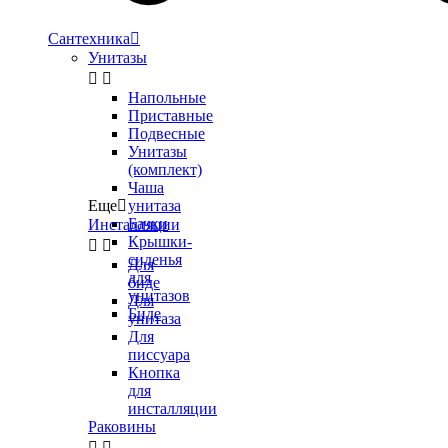
Сантехника

Унитазы


Напольные
Приставные
Подвесные
Унитазы
(комплект)
Чаша
Еще

унитаза
Бачки
Инсталляции
Крышки-


сиденья
Для
для
биде
унитазов
Для
Биде
унитаза
Для
писсуара
Кнопка
для
инсталляции
Раковины

