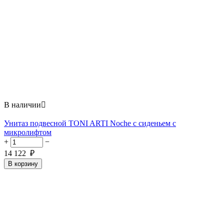
В наличии

Унитаз подвесной TONI ARTI Noche с сиденьем с
микролифтом
+
−
14 122
₽
В корзину