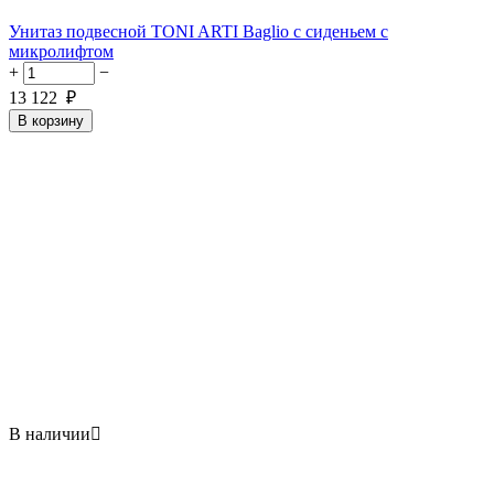
Унитаз подвесной TONI ARTI Baglio с сиденьем с
микролифтом
+
−
13 122
₽
В корзину
В наличии
