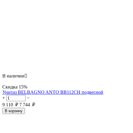
В наличии

Скидка
15%
Унитаз BELBAGNO ANTO BB112CH подвесной
+
−
9 110
₽
7 744
₽
В корзину